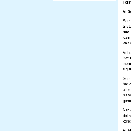
Först
Vi ä
Som 
tills
rum. 
som 
valt
Vi ha
inte
inom
sig f
Som 
har 
eller
hist
geno
När 
det 
konc
Vi b