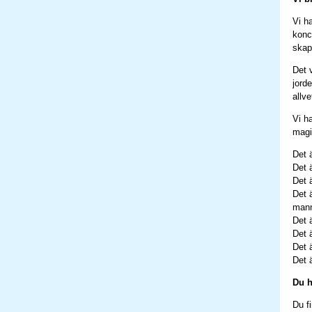
Vi h
konce
skap
Det 
jord
allv
Vi h
magi
Det 
Det 
Det 
Det 
man
Det 
Det 
Det 
Det 
Du h
Du f