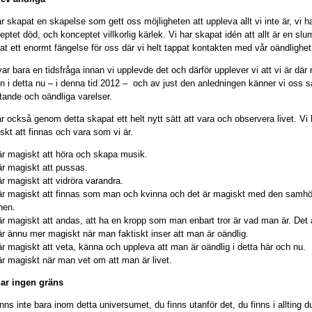
ar skapat en skapelse som gett oss möjligheten att uppleva allt vi inte är, vi 
ptet död, och konceptet villkorlig kärlek. Vi har skapat idén att allt är en slum
at ett enormt fängelse för oss där vi helt tappat kontakten med vår oändlighet
var bara en tidsfråga innan vi upplevde det och därför upplever vi att vi är där
en i detta nu – i denna tid 2012 – och av just den anledningen känner vi oss så 
etande och oändliga varelser.
ar också genom detta skapat ett helt nytt sätt att vara och observera livet. Vi
skt att finnas och vara som vi är.
är magiskt att höra och skapa musik.
är magiskt att pussas.
är magiskt att vidröra varandra.
är magiskt att finnas som man och kvinna och det är magiskt med den samhö
nen.
är magiskt att andas, att ha en kropp som man enbart tror är vad man är. Det 
är ännu mer magiskt när man faktiskt inser att man är oändlig.
är magiskt att veta, känna och uppleva att man är oändlig i detta här och nu.
är magiskt när man vet om att man är livet.
ar ingen gräns
inns inte bara inom detta universumet, du finns utanför det, du finns i alltin