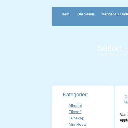
Hem
Om Seilon
Världens 7 Und
Seilon 
Bloggen handlar om li
Kategorier:
2
M
Allmänt
Filosofi
Vad 
Kunskap
uppfa
Min Resa