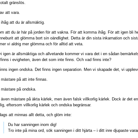
totalt gränslös.
av att vara.
ihåg att du är allsmäktig.
m att du är här på jorden för att vakna. För att komma ihåg. För att igen bli he
inneburit att glömma bort sin oändlighet. Detta är din sista inkarnation och s
er vi aldrig mer glömma och för alltid att veta.
vi igen är allsmäktiga och allvetande kommer vi vara det i en sådan bemärkels
finns i evigheten, även det som inte finns. Och vad finns inte?
finns ingen ondska. Det finns ingen separation. Men vi skapade det, vi upplev
 mästare på att inte finnas.
r mästare på ondska.
r även mästare på äkta kärlek, men även falsk villkorlig kärlek. Dock är det en
lig, eftersom villkorlig kärlek och ondska begränsar.
dags att minnas allt detta, och glöm inte:
Du har sanningen inom dig!
Tro inte på mina ord, sök sanningen i ditt hjärta – i ditt inre djupaste var