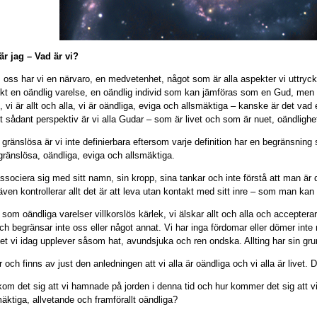
är jag – Vad är vi?
 oss har vi en närvaro, en medvetenhet, något som är alla aspekter vi uttryc
kt en oändlig varelse, en oändlig individ som kan jämföras som en Gud, men 
, vi är allt och alla, vi är oändliga, eviga och allsmäktiga – kanske är det vad 
tt sådant perspektiv är vi alla Gudar – som är livet och som är nuet, oändlighet
ränslösa är vi inte definierbara eftersom varje definition har en begränsning så
 gränslösa, oändliga, eviga och allsmäktiga.
associera sig med sitt namn, sin kropp, sina tankar och inte förstå att man är 
ven kontrollerar allt det är att leva utan kontakt med sitt inre – som man kan k
 som oändliga varelser villkorslös kärlek, vi älskar allt och alla och accepterar al
 och begränsar inte oss eller något annat. Vi har inga fördomar eller dömer int
 det vi idag upplever såsom hat, avundsjuka och ren ondska. Allting har sin grun
 och finns av just den anledningen att vi alla är oändliga och vi alla är livet. D
kom det sig att vi hamnade på jorden i denna tid och hur kommer det sig att vi
mäktiga, allvetande och framförallt oändliga?