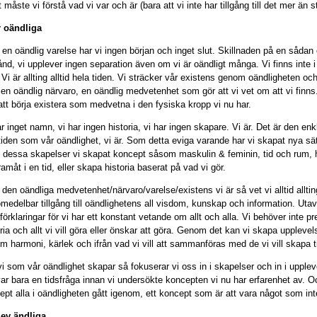
 måste vi förstå vad vi var och är (bara att vi inte har tillgång till det mer än st
r oändliga
en oändlig varelse har vi ingen början och inget slut. Skillnaden på en sådan ex
tånd, vi upplever ingen separation även om vi är oändligt många. Vi finns inte i 
Vi är allting alltid hela tiden. Vi sträcker vår existens genom oändligheten och 
en oändlig närvaro, en oändlig medvetenhet som gör att vi vet om att vi finn
 att börja existera som medvetna i den fysiska kropp vi nu har.
r inget namn, vi har ingen historia, vi har ingen skapare. Vi är. Det är den enkl
 tiden som vår oändlighet, vi är. Som detta eviga varande har vi skapat nya sät
 dessa skapelser vi skapat koncept såsom maskulin & feminin, tid och rum, h
ramåt i en tid, eller skapa historia baserat på vad vi gör.
den oändliga medvetenhet/närvaro/varelse/existens vi är så vet vi alltid allting
omedelbar tillgång till oändlighetens all visdom, kunskap och information. Ut
 förklaringar för vi har ett konstant vetande om allt och alla. Vi behöver inte p
oria och allt vi vill göra eller önskar att göra. Genom det kan vi skapa upple
m harmoni, kärlek och ifrån vad vi vill att sammanföras med de vi vill skapa
vi som vår oändlighet skapar så fokuserar vi oss in i skapelser och in i uppleve
var bara en tidsfråga innan vi undersökte koncepten vi nu har erfarenhet av. O
ept alla i oändligheten gått igenom, ett koncept som är att vara något som inte 
lev ändliga