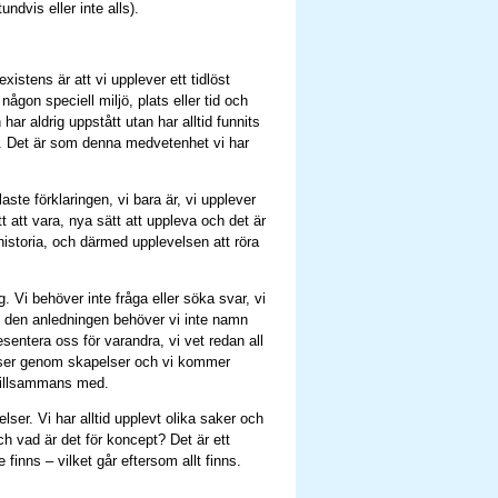
undvis eller inte alls).
istens är att vi upplever ett tidlöst
någon speciell miljö, plats eller tid och
har aldrig uppstått utan har alltid funnits
s. Det är som denna medvetenhet vi har
aste förklaringen, vi bara är, vi upplever
t att vara, nya sätt att uppleva och det är
istoria, och därmed upplevelsen att röra
. Vi behöver inte fråga eller söka svar, vi
av den anledningen behöver vi inte namn
resentera oss för varandra, vi vet redan all
velser genom skapelser och vi kommer
 tillsammans med.
lser. Vi har alltid upplevt olika saker och
ch vad är det för koncept? Det är ett
finns – vilket går eftersom allt finns.