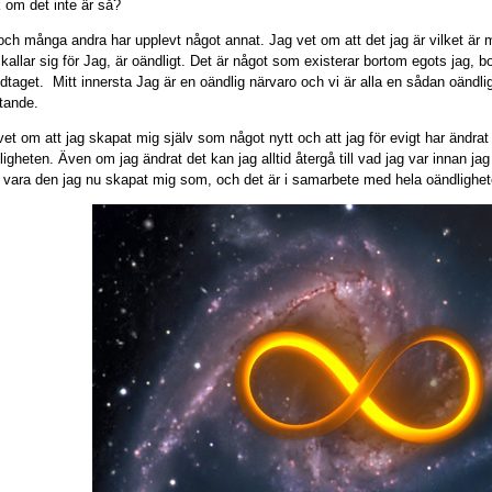
 om det inte är så?
och många andra har upplevt något annat. Jag vet om att det jag är vilket är 
kallar sig för Jag, är oändligt. Det är något som existerar bortom egots jag, 
dtaget. Mitt innersta Jag är en oändlig närvaro och vi är alla en sådan oändl
etande.
vet om att jag skapat mig själv som något nytt och att jag för evigt har ändrat
igheten. Även om jag ändrat det kan jag alltid återgå till vad jag var innan jag
id vara den jag nu skapat mig som, och det är i samarbete med hela oändlighete