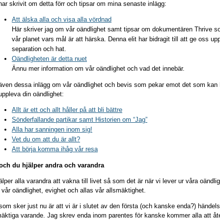
har skrivit om detta förr och tipsar om mina senaste inlägg:
Att älska alla och visa alla vördnad
Här skriver jag om vår oändlighet samt tipsar om dokumentären Thrive som 
vår planet vars mål är att härska. Denna elit har bidragit till att ge oss u
separation och hat.
Oändligheten är detta nuet
Ännu mer information om vår oändlighet och vad det innebär.
även dessa inlägg om vår oändlighet och bevis som pekar emot det som kan hj
uppleva din oändlighet:
Allt är ett och allt håller på att bli bättre
Sönderfallande partikar samt Historien om “Jag”
Alla har sanningen inom sig!
Vet du om att du är allt?
Att börja komma ihåg vår resa
och du hjälper andra och varandra
älper alla varandra att vakna till livet så som det är när vi lever ur våra oändli
s vår oändlighet, evighet och allas vår allsmäktighet.
som sker just nu är att vi är i slutet av den första (och kanske enda?) händel
mäktiga varande. Jag skrev enda inom parentes för kanske kommer alla att åter