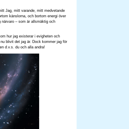
mitt Jag, mitt varande, mitt medvetande
bortom känslorna, och bortom energi över
ig närvaro – som är allsmäktig och
 om hur jag existerar i evigheten och
 nu blivit det jag är. Dock kommer jag för
n d.v.s. du och alla andra!