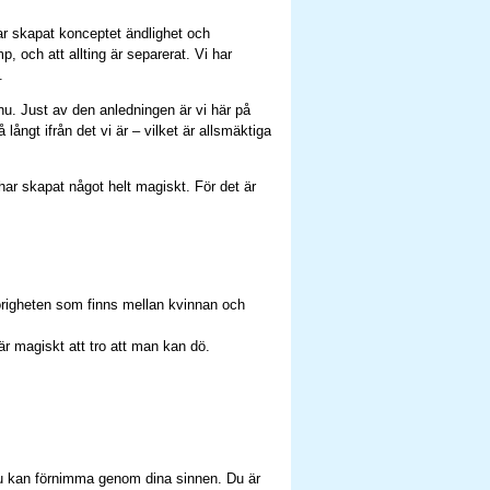
har skapat konceptet ändlighet och
p, och att allting är separerat. Vi har
.
 nu. Just av den anledningen är vi här på
långt ifrån det vi är – vilket är allsmäktiga
 har skapat något helt magiskt. För det är
righeten som finns mellan kvinnan och
är magiskt att tro att man kan dö.
g du kan förnimma genom dina sinnen. Du är