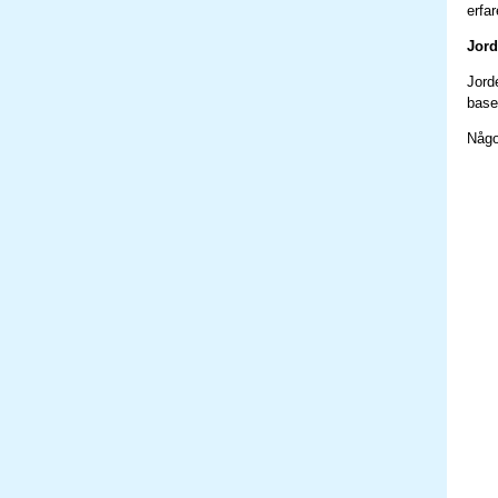
erfa
Jord
Jord
baser
Någo