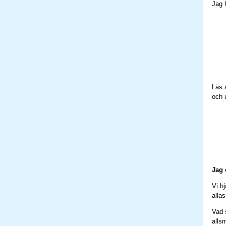
Jag 
Läs 
och 
Jag 
Vi hj
alla
Vad 
alls