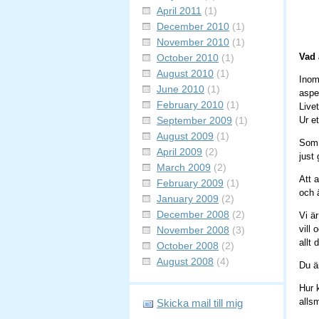
April 2011
(1)
December 2010
(1)
November 2010
(1)
Vad 
October 2010
(1)
August 2010
(1)
Inom
June 2010
(1)
aspe
February 2010
(1)
Livet
September 2009
(1)
Ur e
August 2009
(1)
Som g
April 2009
(2)
just
March 2009
(2)
Att 
February 2009
(1)
och ä
January 2009
(2)
December 2008
(2)
Vi är
vill
November 2008
(3)
allt
October 2008
(2)
August 2008
(4)
Du är
Hur 
alls
Skicka mail till mig