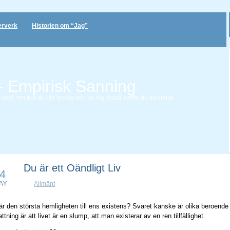
erverk
Historien om “Jag”
– Empirisk Sanning
vet, om hur du blir lycklig och lär dig förstå varför du existerar.
Du är ett Oändligt Liv
4
AY
Allmänt
är den största hemligheten till ens existens? Svaret kanske är olika beroend
ttning är att livet är en slump, att man existerar av en ren tillfällighet.