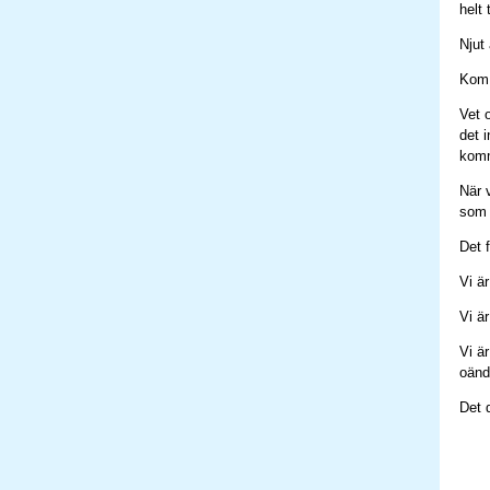
helt 
Njut 
Kom 
Vet o
det 
komm
När 
som 
Det 
Vi är
Vi ä
Vi ä
oänd
Det 