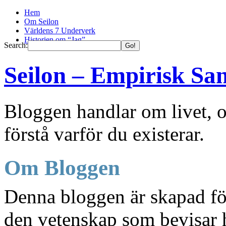
Hem
Om Seilon
Världens 7 Underverk
Historien om “Jag”
Search:
Seilon – Empirisk Sa
Bloggen handlar om livet, o
förstå varför du existerar.
Om Bloggen
Denna bloggen är skapad fö
den vetenskap som bevisar h