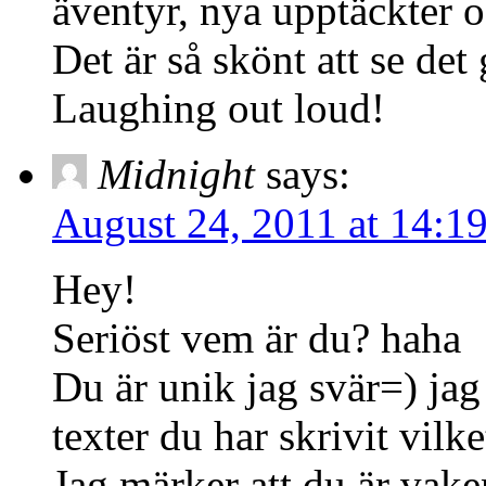
äventyr, nya upptäckter o
Det är så skönt att se det
Laughing out loud!
Midnight
says:
August 24, 2011 at 14:1
Hey!
Seriöst vem är du? haha
Du är unik jag svär=) jag
texter du har skrivit vilke
Jag märker att du är vake