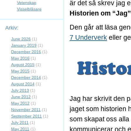
är det så skrev jag e
Vetenskap
Visselblåsare
Historien om “Jag”
Den går att läsa gen
Arkiv:
7 Underverk
eller ge
June 2026
(1)
January 2019
(1)
December 2016
(1)
May 2016
(1)
August 2015
(1)
May 2015
(1)
December 2014
(1)
August 2014
(1)
July 2013
(1)
June 2012
(1)
Jag har skrivit den 
May 2012
(1)
jaget som historien 
November 2011
(1)
September 2011
(1)
som skapat oss alla 
July 2011
(1)
kommunicerar och ex
May 2011
(1)