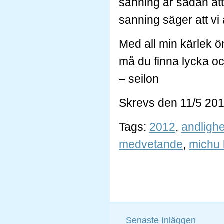
sanning är sådan at
sanning säger att vi 
Med all min kärlek ön
må du finna lycka och
– seilon
Skrevs den 11/5 20
Tags:
2012
,
andlighe
medvetande
,
michu
Senaste Inläggen