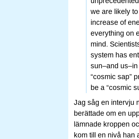
unprecedented
we are likely t
increase of ene
everything on 
mind. Scientist
system has ente
sun–and us–in 
“cosmic sap” p
be a “cosmic s
Jag såg en intervju
berättade om en upp
lämnade kroppen oc
kom till en nivå han