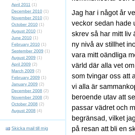
April 2011
(1)
December 2010
(1)
Jag har i något år v
November 2010
(1)
veckor sedan hade u
October 2010
(1)
August 2010
(1)
skrev så har mitt liv
June 2010
(1)
ny nivå av stillhet i
February 2010
(1)
September 2009
(1)
vara mitt oändliga me
August 2009
(1)
värld där alla vet om 
April 2009
(2)
March 2009
(2)
som tvingar oss att 
February 2009
(1)
January 2009
(2)
vi alla är sammanko
December 2008
(2)
beroende utav att se
November 2008
(3)
October 2008
(2)
passar vädret och ma
August 2008
(4)
begränsad, vilket jag 
på resan att bli en s
Skicka mail till mig