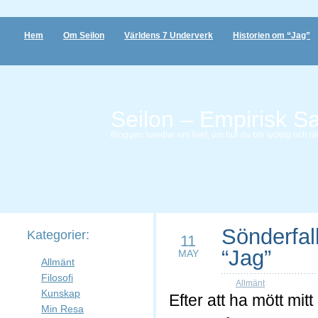
Hem
Om Seilon
Världens 7 Underverk
Historien om “Jag”
Seilon – Empirisk S
Bloggen handlar om livet, om hur du blir lycklig och lär 
Sönderfal
Kategorier:
11
“Jag”
MAY
Allmänt
Filosofi
Allmänt
Kunskap
Efter att ha mött mi
Min Resa