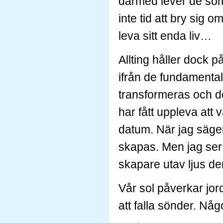
därmed lever de som
inte tid att bry sig 
leva sitt enda liv…
Allting håller dock på
ifrån de fundamenta
transformeras och d
har fått uppleva att v
datum. När jag säger
skapas. Men jag ser at
skapare utav ljus de
Vår sol påverkar jor
att falla sönder. Nå