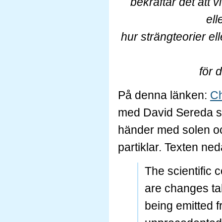
bekräftar det att 
ell
hur strängteorier ell
för 
På denna länken:
Ch
med David Sereda s
händer med solen oc
partiklar. Texten ned
The scientific
are changes tak
being emitted f