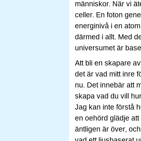
människor. När vi äte
celler. En foton gener
energinivå i en atom
därmed i allt. Med d
universumet är baser
Att bli en skapare a
det är vad mitt inre f
nu. Det innebär att m
skapa vad du vill hur
Jag kan inte förstå h
en oehörd glädje att 
äntligen är över, oc
vad ett ljusbaserat 