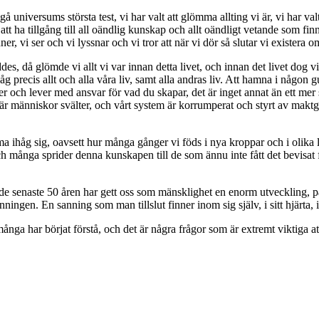
å universums största test, vi har valt att glömma allting vi är, vi har v
tt ha tillgång till all oändlig kunskap och allt oändligt vetande som fi
r, vi ser och vi lyssnar och vi tror att när vi dör så slutar vi existera om
es, då glömde vi allt vi var innan detta livet, och innan det livet dog v
precis allt och alla våra liv, samt alla andras liv. Att hamna i någon gud
och lever med ansvar för vad du skapar, det är inget annat än ett mer sof
ll när människor svälter, och vårt system är korrumperat och styrt av m
håg sig, oavsett hur många gånger vi föds i nya kroppar och i olika livs
 många sprider denna kunskapen till de som ännu inte fått det bevisat 
a de senaste 50 åren har gett oss som mänsklighet en enorm utveckling,
gen. En sanning som man tillslut finner inom sig själv, i sitt hjärta, i k
nga har börjat förstå, och det är några frågor som är extremt viktiga att