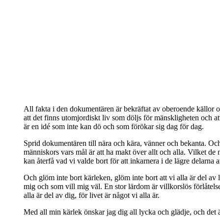
All fakta i den dokumentären är bekräftat av oberoende källor oc
att det finns utomjordiskt liv som döljs för mänskligheten och att
är en idé som inte kan dö och som förökar sig dag för dag.
Sprid dokumentären till nära och kära, vänner och bekanta. Och v
människors vars mål är att ha makt över allt och alla. Vilket de n
kan återfå vad vi valde bort för att inkarnera i de lägre delarn
Och glöm inte bort kärleken, glöm inte bort att vi alla är del av
mig och som vill mig väl. En stor lärdom är villkorslös förlåtelse,
alla är del av dig, för livet är något vi alla är.
Med all min kärlek önskar jag dig all lycka och glädje, och det ä