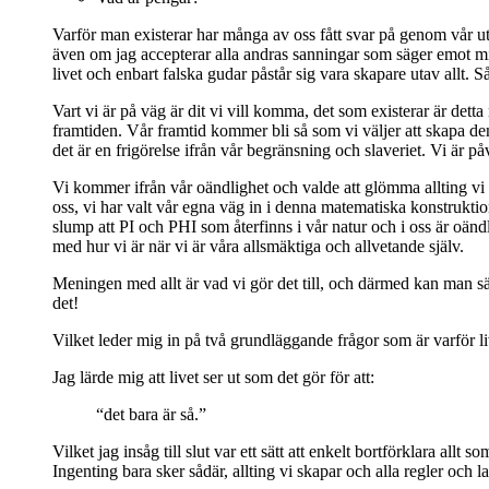
Varför man existerar har många av oss fått svar på genom vår utb
även om jag accepterar alla andras sanningar som säger emot min ä
livet och enbart falska gudar påstår sig vara skapare utav allt. Så
Vart vi är på väg är dit vi vill komma, det som existerar är detta 
framtiden. Vår framtid kommer bli så som vi väljer att skapa den
det är en frigörelse ifrån vår begränsning och slaveriet. Vi är 
Vi kommer ifrån vår oändlighet och valde att glömma allting vi 
oss, vi har valt vår egna väg in i denna matematiska konstruktion
slump att PI och PHI som återfinns i vår natur och i oss är oändl
med hur vi är när vi är våra allsmäktiga och allvetande själv.
Meningen med allt är vad vi gör det till, och därmed kan man säga
det!
Vilket leder mig in på två grundläggande frågor som är varför li
Jag lärde mig att livet ser ut som det gör för att:
“det bara är så.”
Vilket jag insåg till slut var ett sätt att enkelt bortförklara all
Ingenting bara sker sådär, allting vi skapar och alla regler och la