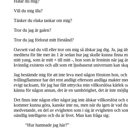
Hatar du mig?
Vill du mig illa?
Tänker du elaka tankar om mig?
Tror du jag är galen?
Tror du jag förlorat mitt förstånd?
Oavsett vad du vill eller tror om mig så älskar jag dig. Ja, jag 
meditera för lite mer än 1 år sedan hur jag skulle kunna finna m
mitt yang, som är mitt + till mitt -, hon som är feminin när jag
kvinnlig existens och allt som ett ljusbaserat universum kan s
Jag bestämde mig för att inte leva med någon förutom hon, och b
tvillingflammor har det rent andligt eftersom andliga makter med e
evigt tacksam, för jag har fått uttrycka min villkorslösa kärlek
känna för någon annan, det är en samhörighet, det är inte möjligt
Det finns inte någon eller något jag inte älskar villkorslöst och o
kommer kunna göra, kanske inte nu, men när du igen är vad du ege
medvetande, en del av evigheten som i sig är evigheten och som h
oändlig intelligens och du är livet. Man kan fråga sig:
“Hur hamnade jag här?”