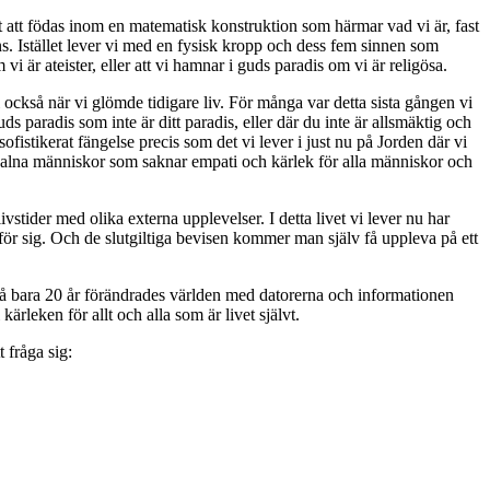
alt att födas inom en matematisk konstruktion som härmar vad vi är, fast
nns. Istället lever vi med en fysisk kropp och dess fem sinnen som
 vi är ateister, eller att vi hamnar i guds paradis om vi är religösa.
i också när vi glömde tidigare liv. För många var detta sista gången vi
s paradis som inte är ditt paradis, eller där du inte är allsmäktig och
istikerat fängelse precis som det vi lever i just nu på Jorden där vi
aktgalna människor som saknar empati och kärlek för alla människor och
tider med olika externa upplevelser. I detta livet vi lever nu har
för sig. Och de slutgiltiga bevisen kommer man själv få uppleva på ett
 på bara 20 år förändrades världen med datorerna och informationen
ärleken för allt och alla som är livet självt.
 fråga sig: