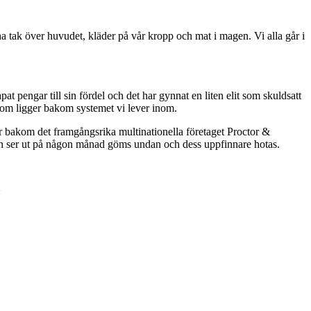
 ha tak över huvudet, kläder på vår kropp och mat i magen. Vi alla går i
at pengar till sin fördel och det har gynnat en liten elit som skuldsatt
en som ligger bakom systemet vi lever inom.
r bakom det framgångsrika multinationella företaget Proctor &
den ser ut på någon månad göms undan och dess uppfinnare hotas.
: