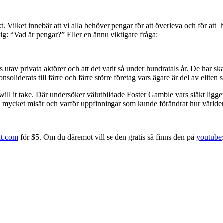
kt. Vilket innebär att vi alla behöver pengar för att överleva och för att
sig: “Vad är pengar?” Eller en ännu viktigare fråga:
utav privata aktörer och att det varit så under hundratals år. De har skap
nsoliderats till färre och färre större företag vars ägare är del av elit
l it take. Där undersöker välutbildade Foster Gamble vars släkt ligge
 så mycket misär och varför uppfinningar som kunde förändrat hur värl
nt.com
för $5. Om du däremot vill se den gratis så finns den på
youtube