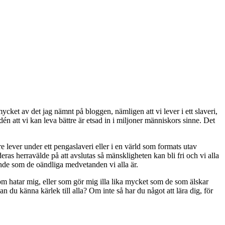
cket av det jag nämnt på bloggen, nämligen att vi lever i ett slaveri,
idén att vi kan leva bättre är etsad in i miljoner människors sinne. Det
e lever under ett pengaslaveri eller i en värld som formats utav
deras herravälde på att avslutas så mänskligheten kan bli fri och vi alla
tande som de oändliga medvetanden vi alla är.
 som hatar mig, eller som gör mig illa lika mycket som de som älskar
Kan du känna kärlek till alla? Om inte så har du något att lära dig, för