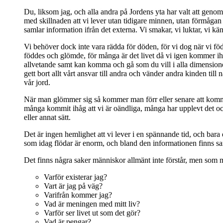
Du, liksom jag, och alla andra på Jordens yta har valt att genomg
med skillnaden att vi lever utan tidigare minnen, utan förmågan a
samlar information ifrån det externa. Vi smakar, vi luktar, vi känne
Vi behöver dock inte vara rädda för döden, för vi dog när vi född
föddes och glömde, för många är det livet då vi igen kommer ihåg 
allvetande samt kan komma och gå som du vill i alla dimensioner 
gett bort allt vårt ansvar till andra och vänder andra kinden ti
vår jord.
När man glömmer sig så kommer man förr eller senare att komma i
många kommit ihåg att vi är oändliga, många har upplevt det och
eller annat sätt.
Det är ingen hemlighet att vi lever i en spännande tid, och bar
som idag flödar är enorm, och bland den informationen finns sannin
Det finns några saker människor allmänt inte förstår, men som må
Varför existerar jag?
Vart är jag på väg?
Varifrån kommer jag?
Vad är meningen med mitt liv?
Varför ser livet ut som det gör?
Vad är pengar?