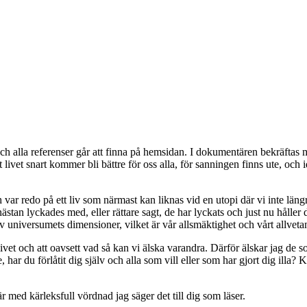
h alla referenser går att finna på hemsidan. I dokumentären bekräftas my
 livet snart kommer bli bättre för oss alla, för sanningen finns ute, och 
ar redo på ett liv som närmast kan liknas vid en utopi där vi inte längr
ästan lyckades med, eller rättare sagt, de har lyckats och just nu håller 
a av universumets dimensioner, vilket är vår allsmäktighet och vårt allve
 livet och att oavsett vad så kan vi älska varandra. Därför älskar jag de
 har du förlåtit dig själv och alla som vill eller som har gjort dig illa? 
r med kärleksfull vördnad jag säger det till dig som läser.