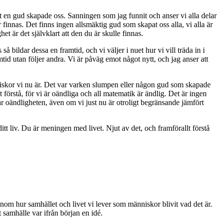
tt en gud skapade oss. Sanningen som jag funnit och anser vi alla delar
 finnas. Det finns ingen allsmäktig gud som skapat oss alla, vi alla är
et är det självklart att den du är skulle finnas.
å bildar dessa en framtid, och vi väljer i nuet hur vi vill träda in i
id utan följer andra. Vi är påväg emot något nytt, och jag anser att
nniskor vi nu är. Det var varken slumpen eller någon gud som skapade
t förstå, för vi är oändliga och all matematik är ändlig. Det är ingen
erar oändligheten, även om vi just nu är otroligt begränsande jämfört
itt liv. Du är meningen med livet. Njut av det, och framförallt förstå
na inom hur samhället och livet vi lever som människor blivit vad det är.
rt samhälle var ifrån början en idé.