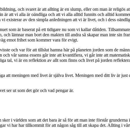
ildning, och svaret är att allting är en slump, eller om man är religös a
r att vi alla är oändliga och att vi alla alltid funnits och alltid kommer
 vi existerar av den simpla anledningen att vi är livet, och i dess oändligh
nuet som är baserat på ett tidigare nu som vi kallar dåtiden. Tillsammans s
, och lämnar man bort den makten till andra så skapar man inte sin framt
påväg emot frihet som kommer vara för evigt.
visste och var för att tillslut hamna här på planeten jorden som de mä
 och vår sanna essens går inte att kvantifiera, vi går inte att matematisk
iga tal, vi är en reflektion av allt som finns och livet på jorden reflekt
 att meningen med livet är själva livet. Meningen med ditt liv är just d
vet ser ut som det gör och vad pengar är.
t som sker i världen som att det bara är så för att man inte förstår grunder
gar vi har har tillkommit för att någon såg till att skapa det. Allting i vå