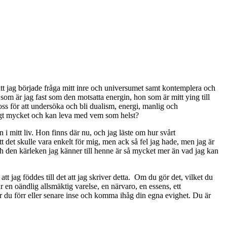
t att jag började fråga mitt inre och universumet samt kontemplera och
som är jag fast som den motsatta energin, hon som är mitt ying till
oss för att undersöka och bli dualism, energi, manlig och
ligt mycket och kan leva med vem som helst?
 mitt liv. Hon finns där nu, och jag läste om hur svårt
att det skulle vara enkelt för mig, men ack så fel jag hade, men jag är
Och den kärleken jag känner till henne är så mycket mer än vad jag kan
att jag föddes till det att jag skriver detta. Om du gör det, vilket du
 en oändlig allsmäktig varelse, en närvaro, en essens, ett
mer du förr eller senare inse och komma ihåg din egna evighet. Du är