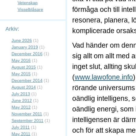
Vetenskap
förmåga och till int
Visselblåsare
resonera, planera, l
Arkiv:
komplicerade orsak
June 2026
(1)
Vad händer om denna 
January 2019
(1)
December 2016
(1)
sig allt om allt med 
May 2016
(1)
inget slut, allting sku
August 2015
(1)
May 2015
(1)
(
www.lawofone.info
December 2014
(1)
rörande universums 
August 2014
(1)
July 2013
(1)
oändlig intelligens
June 2012
(1)
May 2012
(1)
oändlig energi, som 
November 2011
(1)
intelligensen är dä
September 2011
(1)
July 2011
(1)
och för att skapa me
May 2011
(1)