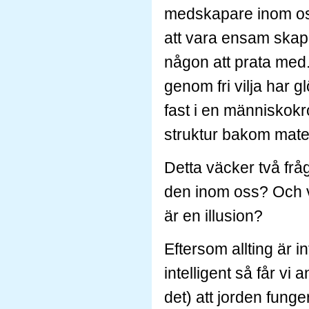
medskapare inom oss 
att vara ensam skapa
någon att prata med.
genom fri vilja har glö
fast i en människokr
struktur bakom mater
Detta väcker två frå
den inom oss? Och v
är en illusion?
Eftersom allting är in
intelligent så får vi 
det) att jorden funge