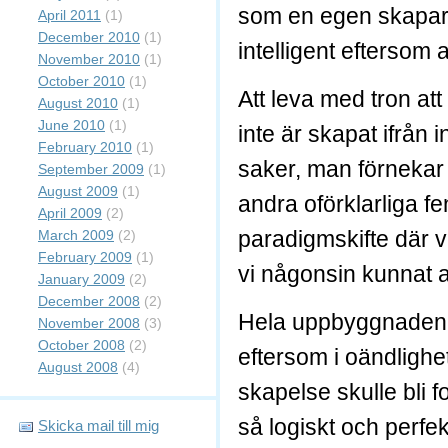
som en egen skapare,
April 2011
(1)
December 2010
(1)
intelligent eftersom a
November 2010
(1)
October 2010
(1)
Att leva med tron att 
August 2010
(1)
June 2010
(1)
inte är skapat ifrån 
February 2010
(1)
saker, man förnekar 
September 2009
(1)
August 2009
(1)
andra oförklarliga fe
April 2009
(2)
paradigmskifte där vi
March 2009
(2)
February 2009
(1)
vi någonsin kunnat 
January 2009
(2)
December 2008
(2)
Hela uppbyggnaden a
November 2008
(3)
October 2008
(2)
eftersom i oändlighet
August 2008
(4)
skapelse skulle bli f
så logiskt och perf
Skicka mail till mig