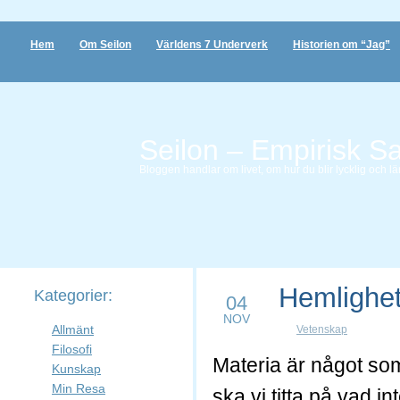
Hem
Om Seilon
Världens 7 Underverk
Historien om “Jag”
Seilon – Empirisk S
Bloggen handlar om livet, om hur du blir lycklig och lär 
Hemlighe
Kategorier:
04
NOV
Allmänt
Vetenskap
Filosofi
Materia är något som 
Kunskap
Min Resa
ska vi titta på vad in