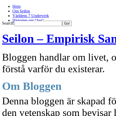
Hem
Om Seilon
Världens 7 Underverk
Historien om “Jag”
Search:
Seilon – Empirisk Sa
Bloggen handlar om livet, o
förstå varför du existerar.
Om Bloggen
Denna bloggen är skapad fö
den vetenskap som bevisar h