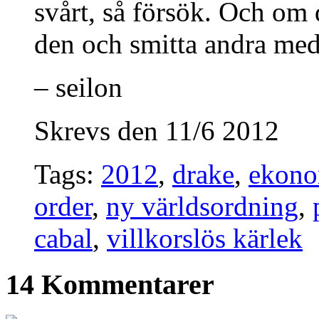
svårt, så försök. Och om d
den och smitta andra med
– seilon
Skrevs den 11/6 2012
Tags:
2012
,
drake
,
ekono
order
,
ny världsordning
,
cabal
,
villkorslös kärlek
14 Kommentarer