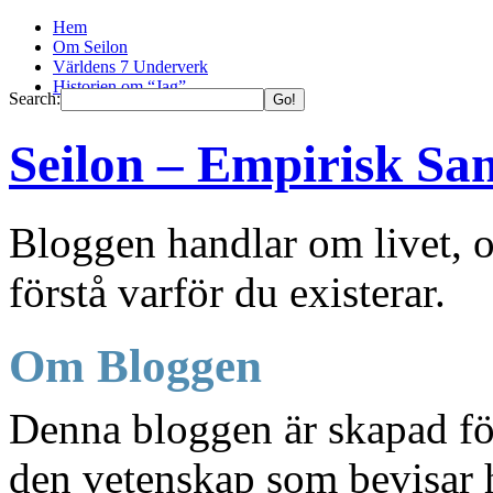
Hem
Om Seilon
Världens 7 Underverk
Historien om “Jag”
Search:
Seilon – Empirisk Sa
Bloggen handlar om livet, o
förstå varför du existerar.
Om Bloggen
Denna bloggen är skapad fö
den vetenskap som bevisar h